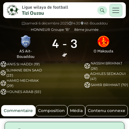
Ligue wilaya de football
Tizi Ouzou
samedi 6 décembre 2025
14:30
Ait-Bouaddou
HONNEUR Groupe "B"
8ème journée
4
-
3
AS Ait-
O Makouda
Bouaddou
NASSIM BRIHMAT
ANIS SI HADDI (19')
(26')
SLIMANE BEN SAAD
AGHILES SEDKAOUI
(23')
(41')
HAMID MECHRAK
SAMIR BRIHMAT (70')
(29')
YOUNES ARAB (55')
Commentaire
Composition
Média
Contenu connexe