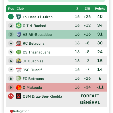
Pos
Club
J
Diff
Points
16
+26
40
ES Draa-El-Mizan
1
16
+12
34
O Tizi-Rached
2
16
+16
31
AS Ait-Bouaddou
3
16
+8
30
RC Betrouna
4
16
+8
24
CS Ihasnaouene
5
16
-3
15
JT Ouadhias
6
16
-7
14
JSC Ouacif
7
16
-26
6
FC Betrouna
8
16
-34
-11
O Makouda
9
FORFAIT
OSM Draa-Ben-Khedda
10
GÉNÉRAL
Relégation