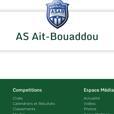
AS Ait-Bouaddou
Competitions
Espace Média
Clubs
Actualité
Calendriers et Résultats
Vidéos
Classements
Photos