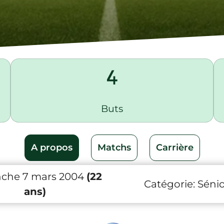
4
Buts
A propos
Matchs
Carrière
che 7 mars 2004
(22
Catégorie:
Sénio
ans)