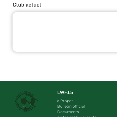
Club actuel
LWF15
à Propos
Bulletin officiel
Documents