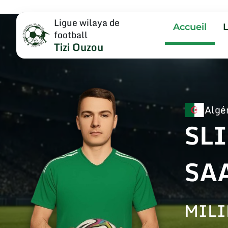
Ligue wilaya de
Accueil
football
Tizi Ouzou
Algé
SL
SA
MILI