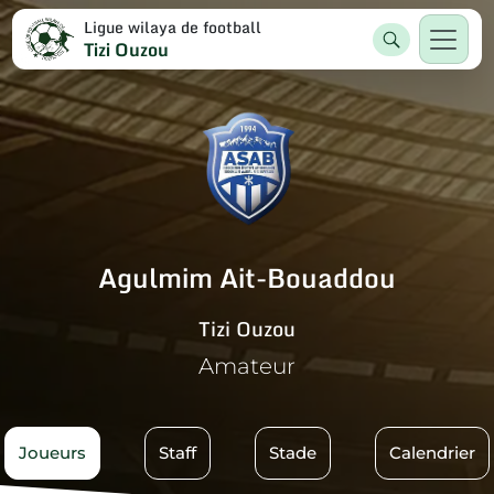
Ligue wilaya de football
Tizi Ouzou
Agulmim Ait-Bouaddou
Tizi Ouzou
Amateur
Joueurs
Staff
Stade
Calendrier