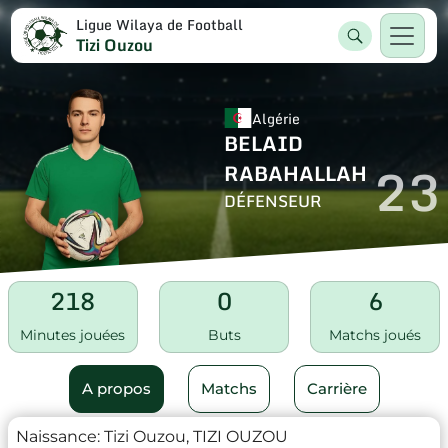
Ligue Wilaya de Football
Tizi Ouzou
Algérie
BELAID
23
RABAHALLAH
DÉFENSEUR
218
0
6
Minutes jouées
Buts
Matchs joués
A propos
Matchs
Carrière
Naissance:
Tizi Ouzou, TIZI OUZOU