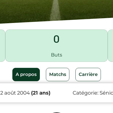
0
Buts
A propos
Matchs
Carrière
12 août 2004
(21 ans)
Catégorie:
Sénio