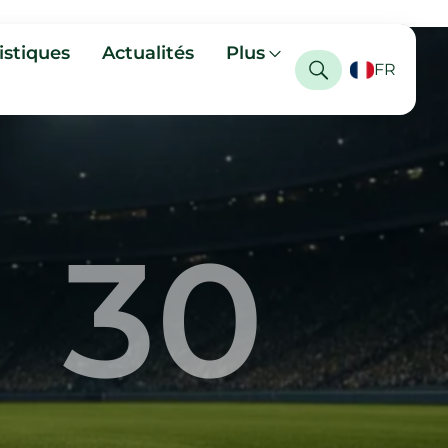
istiques
Actualités
Plus
FR
30