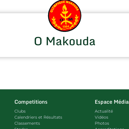
O Makouda
Competitions
Espace Média
Clubs
Actualité
Calendriers et Résultats
Vidéos
Classements
Photos