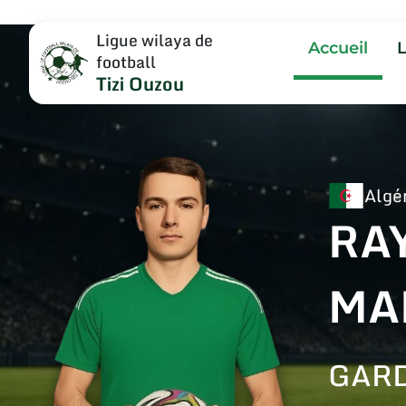
Ligue wilaya de
Accueil
football
Tizi Ouzou
Algé
RA
MA
GARD