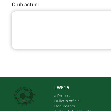
Club actuel
LWF15
à Propos
Bulletin officiel
Documents