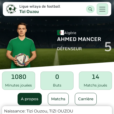
Ligue wilaya de football
Tizi Ouzou
Algérie
AHMED MANCER
5
DÉFENSEUR
1080
0
14
Minutes jouées
Buts
Matchs joués
A propos
Matchs
Carrière
Naissance:
Tizi Ouzou, TIZI OUZOU