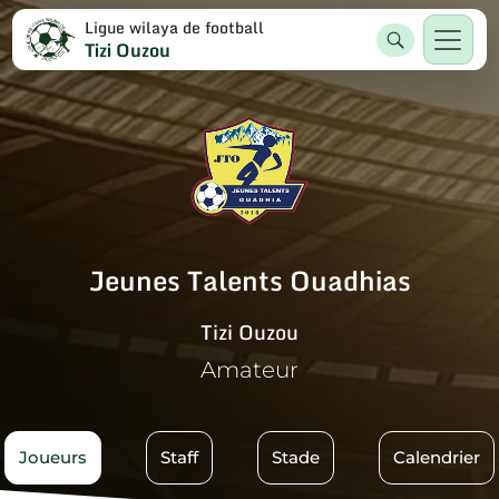
Ligue wilaya de football
Tizi Ouzou
Jeunes Talents Ouadhias
Tizi Ouzou
Amateur
Joueurs
Staff
Stade
Calendrier