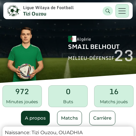
Ligue Wilaya de Football
Tizi Ouzou
Algérie
SMAIL BELHOUT
23
MILIEU-DÉFENSIF
972
0
16
Minutes jouées
Buts
Matchs joués
A propos
Matchs
Carrière
Naissance:
Tizi Ouzou, OUADHIA