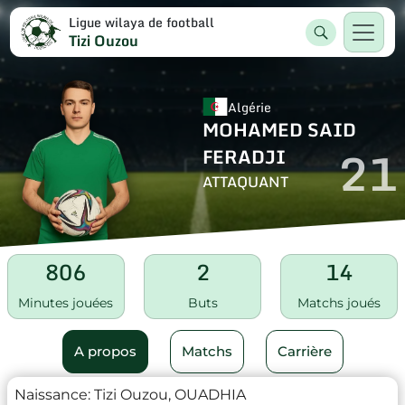
Ligue wilaya de football
Tizi Ouzou
Algérie
MOHAMED SAID
21
FERADJI
ATTAQUANT
806
2
14
Minutes jouées
Buts
Matchs joués
A propos
Matchs
Carrière
Naissance:
Tizi Ouzou, OUADHIA