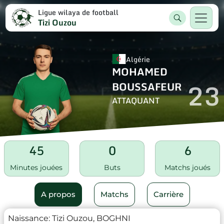
Ligue wilaya de football
Tizi Ouzou
Algérie
MOHAMED
23
BOUSSAFEUR
ATTAQUANT
45
0
6
Minutes jouées
Buts
Matchs joués
A propos
Matchs
Carrière
Naissance:
Tizi Ouzou, BOGHNI