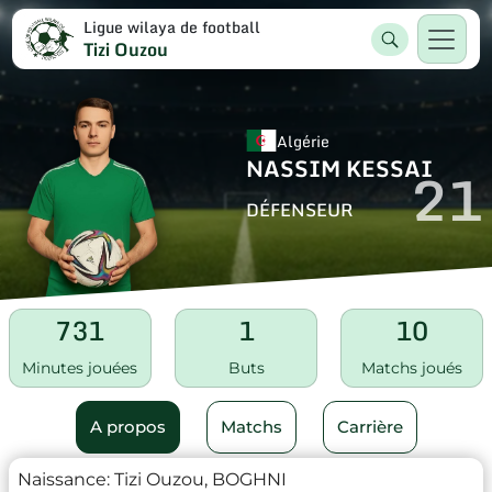
Ligue wilaya de football
Tizi Ouzou
Algérie
NASSIM KESSAI
21
DÉFENSEUR
731
1
10
Minutes jouées
Buts
Matchs joués
A propos
Matchs
Carrière
Naissance:
Tizi Ouzou, BOGHNI