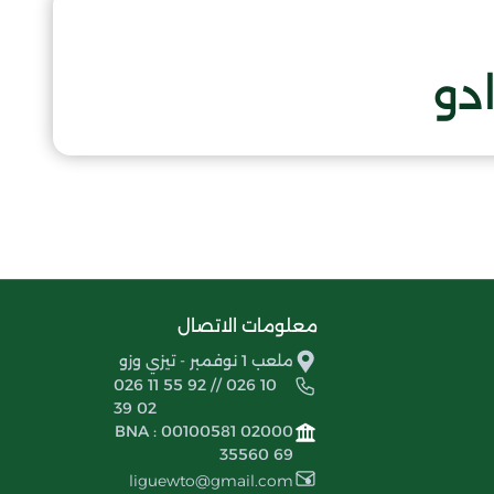
دو
معلومات الاتصال
ملعب 1 نوفمبر - تيزي وزو
026 11 55 92 // 026 10
39 02
BNA : 00100581 02000
35560 69
liguewto@gmail.com