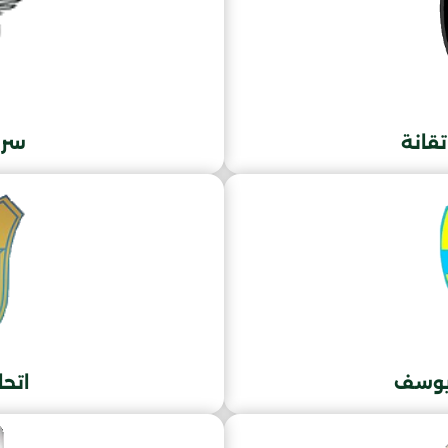
تقانة
سري
 يوسف
اتح