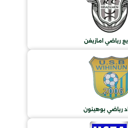
ع رياضي امازيغن
اد رياضي بوهينون