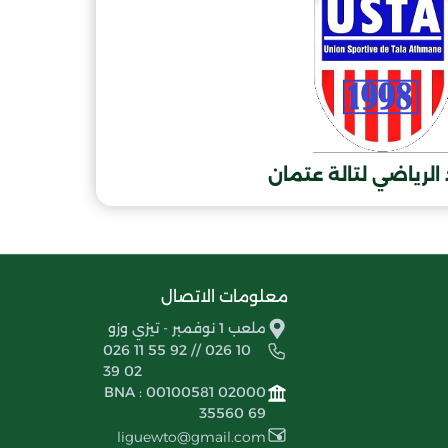
 الرياضي لتالة عتمان
معلومات الاتصال
ملعب 1 نوفمبر - تيزي وزو
026 11 55 92 // 026 10
39 02
BNA : 00100581 02000
35560 69
liguewto@gmail.com