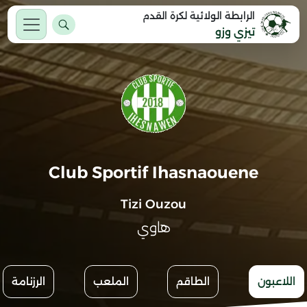
الرابطة الولائية لكرة القدم
تيزي وزو
Club Sportif Ihasnaouene
Tizi Ouzou
هاوي
اللاعبون
الطاقم
الملعب
الرزنامة