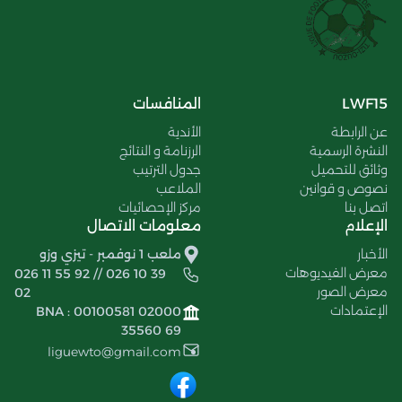
LWF15
المنافسات
عن الرابطة
الأندية
النشرة الرسمية
الرزنامة و النتائج
وثائق للتحميل
جدول الترتيب
نصوص و قوانين
الملاعب
اتصل بنا
مركز الإحصائيات
الإعلام
معلومات الاتصال
الأخبار
ملعب 1 نوفمبر - تيزي وزو
معرض الفيديوهات
026 11 55 92 // 026 10 39
معرض الصور
02
الإعتمادات
BNA : 00100581 02000
35560 69
liguewto@gmail.com