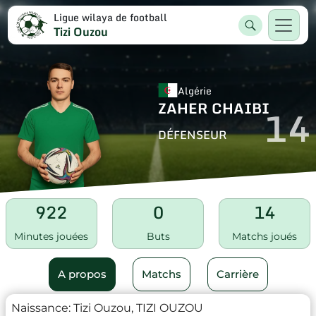
Ligue wilaya de football
Tizi Ouzou
Algérie
ZAHER CHAIBI
14
DÉFENSEUR
922
0
14
Minutes jouées
Buts
Matchs joués
A propos
Matchs
Carrière
Naissance:
Tizi Ouzou, TIZI OUZOU