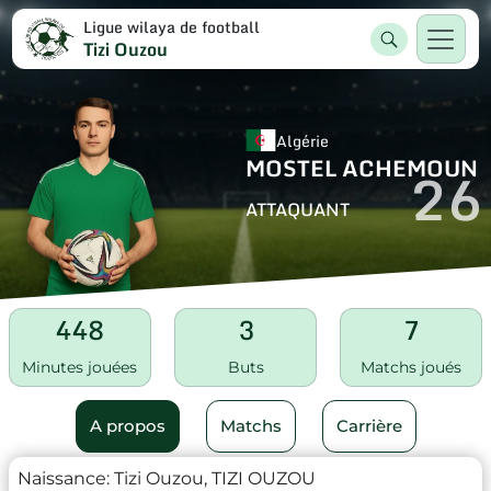
Ligue wilaya de football
Tizi Ouzou
Algérie
MOSTEL ACHEMOUN
26
ATTAQUANT
448
3
7
Minutes jouées
Buts
Matchs joués
A propos
Matchs
Carrière
Naissance:
Tizi Ouzou, TIZI OUZOU