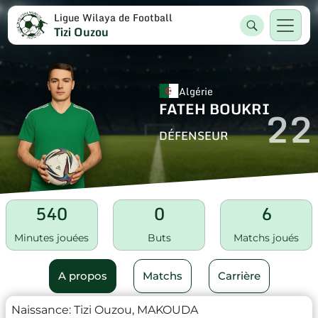
Ligue Wilaya de Football
Tizi Ouzou
Algérie
FATEH BOUKRI
22
DÉFENSEUR
540
0
6
Minutes jouées
Buts
Matchs joués
A propos
Matchs
Carrière
Naissance:
Tizi Ouzou, MAKOUDA