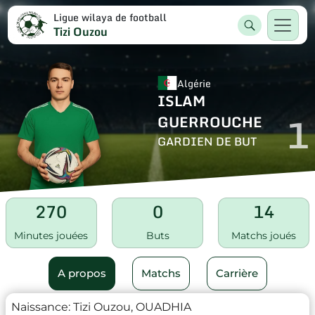
Ligue wilaya de football
Tizi Ouzou
Algérie
ISLAM
1
GUERROUCHE
GARDIEN DE BUT
270
0
14
Minutes jouées
Buts
Matchs joués
A propos
Matchs
Carrière
Naissance:
Tizi Ouzou, OUADHIA