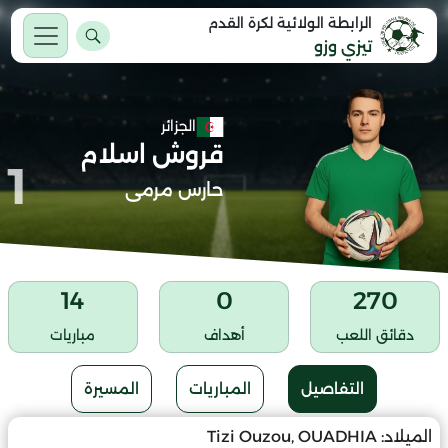
الرابطة الولائية لكرة القدم
تيزي وزو
الجزائر
قروش اسلام
1
حارس مرمى
14
0
270
دقائق اللعب
أهداف
مباريات
التفاصيل
المباريات
المسيرة
الميلاد:
Tizi Ouzou, OUADHIA