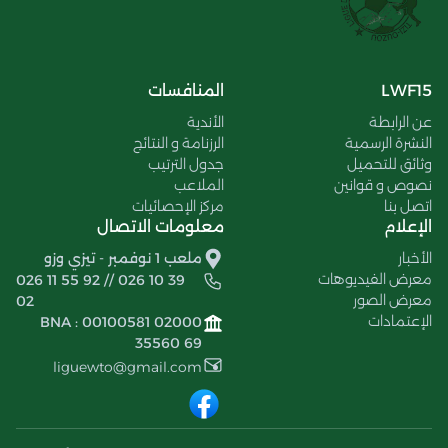
LWF15
المنافسات
عن الرابطة
الأندية
النشرة الرسمية
الرزنامة و النتائج
وثائق للتحميل
جدول الترتيب
نصوص و قوانين
الملاعب
اتصل بنا
مركز الإحصائيات
الإعلام
معلومات الاتصال
الأخبار
ملعب 1 نوفمبر - تيزي وزو
معرض الفيديوهات
026 11 55 92 // 026 10 39
معرض الصور
02
الإعتمادات
BNA : 00100581 02000
35560 69
liguewto@gmail.com