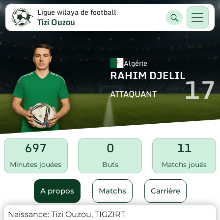
Ligue wilaya de football
Tizi Ouzou
Algérie
RAHIM DJELIL
17
ATTAQUANT
697
0
11
Minutes jouées
Buts
Matchs joués
A propos
Matchs
Carrière
Naissance:
Tizi Ouzou, TIGZIRT