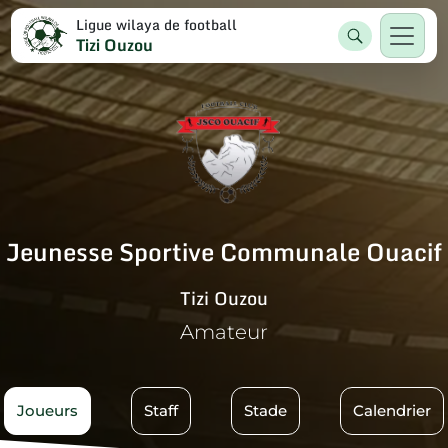
Ligue wilaya de football
Tizi Ouzou
Jeunesse Sportive Communale Ouacif
Tizi Ouzou
Amateur
Joueurs
Staff
Stade
Calendrier