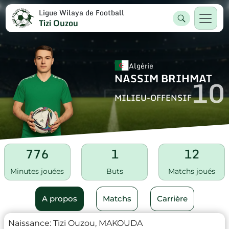
Ligue Wilaya de Football
Tizi Ouzou
Algérie
NASSIM BRIHMAT
10
MILIEU-OFFENSIF
776
1
12
Minutes jouées
Buts
Matchs joués
A propos
Matchs
Carrière
Naissance:
Tizi Ouzou, MAKOUDA