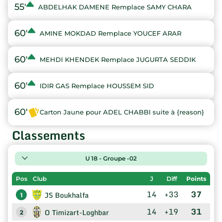
55'
ABDELHAK DAMENE Remplace SAMY CHARA
60'
AMINE MOKDAD Remplace YOUCEF ARAR
60'
MEHDI KHENDEK Remplace JUGURTA SEDDIK
60'
IDIR GAS Remplace HOUSSEM SID
60'
Carton Jaune pour ADEL CHABBI suite à {reason}
Classements
U 18 - Groupe -02
Pos
Club
J
Diff
Points
14
+33
37
JS Boukhalfa
1
14
+19
31
O Timizart-Loghbar
2