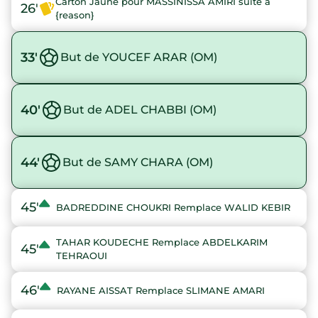
Carton Jaune pour MASSINISSA AMIRI suite à
26'
{reason}
33'
But de YOUCEF ARAR (OM)
40'
But de ADEL CHABBI (OM)
44'
But de SAMY CHARA (OM)
45'
BADREDDINE CHOUKRI Remplace WALID KEBIR
TAHAR KOUDECHE Remplace ABDELKARIM
45'
TEHRAOUI
46'
RAYANE AISSAT Remplace SLIMANE AMARI