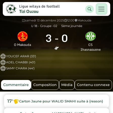
Ligue wilaya de football
Tizi Ouzou
samedi 13 décembre 2025
12:00
Makouda
U 18 - Groupe -02
5ème journée
3
-
0
O Makouda
CS
Ihasnaouene
YOUCEF ARAR (33')
ADEL CHABBI (40')
SAMY CHARA (44')
Commentaire
Composition
Média
Contenu connexe
17'
Carton Jaune pour WALID SMAHI suite à {reason}