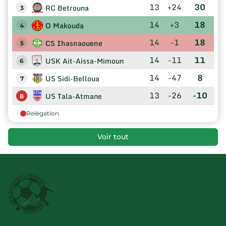
13
+24
30
RC Betrouna
3
14
+3
18
O Makouda
4
14
-1
18
CS Ihasnaouene
5
14
-11
11
USK Ait-Aissa-Mimoun
6
14
-47
8
US Sidi-Belloua
7
13
-26
-10
US Tala-Atmane
8
Relégation
Voir tout