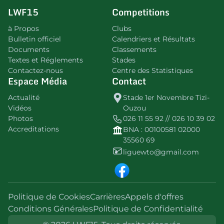
LWF15
Competitions
à Propos
Clubs
Bulletin officiel
Calendriers et Résultats
Documents
Classements
Textes et Réglements
Stades
Contactez-nous
Centre des Statistiques
Espace Média
Contact
Actualité
Stade 1er Novembre Tizi-
Vidéos
Ouzou
Photos
026 11 55 92 // 026 10 39 02
Accreditations
BNA : 00100581 02000
35560 69
liguewto@gmail.com
Politique de Cookies
Carrières
Appels d'offres
Conditions Générales
Politique de Confidentialité