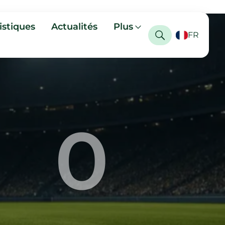
istiques
Actualités
Plus
FR
0