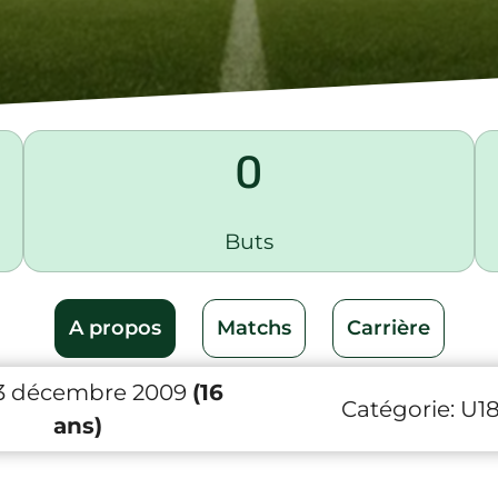
0
Buts
A propos
Matchs
Carrière
 3 décembre 2009
(16
Catégorie:
U1
ans)