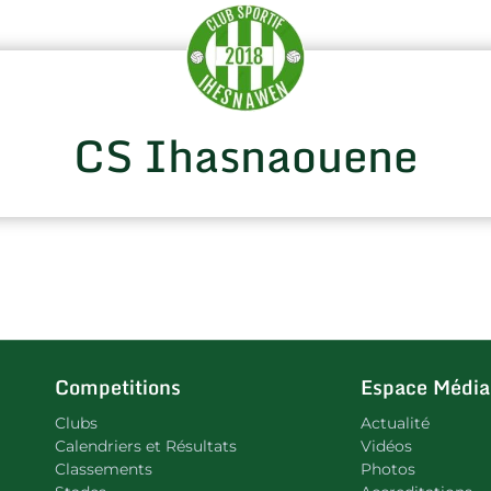
CS Ihasnaouene
Competitions
Espace Média
Clubs
Actualité
Calendriers et Résultats
Vidéos
Classements
Photos