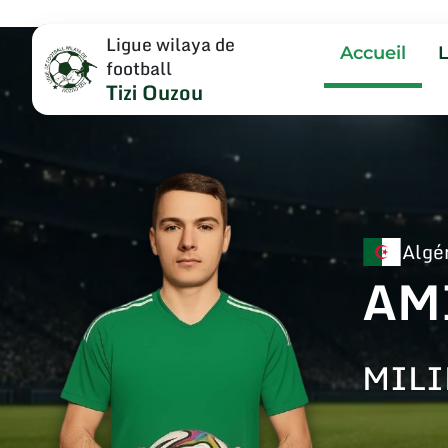
Ligue wilaya de
Accueil
football
Tizi Ouzou
Algé
AM
MILI