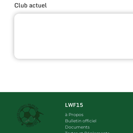
Club actuel
LWF15
à Propos
Bulletin officiel
Documents