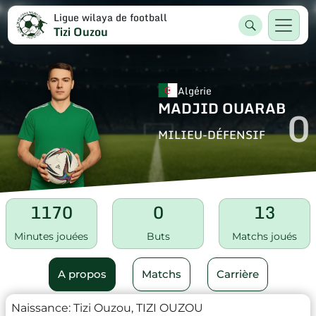
Ligue wilaya de football
Tizi Ouzou
Algérie
MADJID OUARAB
0
MILIEU-DÉFENSIF
1170
0
13
Minutes jouées
Buts
Matchs joués
A propos
Matchs
Carrière
Naissance:
Tizi Ouzou, TIZI OUZOU