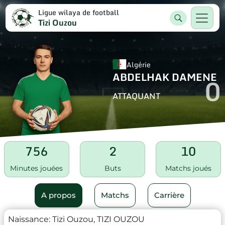
Ligue wilaya de football
Tizi Ouzou
Algérie
ABDELHAK DAMENE
0
ATTAQUANT
756
2
10
Minutes jouées
Buts
Matchs joués
A propos
Matchs
Carrière
Naissance:
Tizi Ouzou, TIZI OUZOU