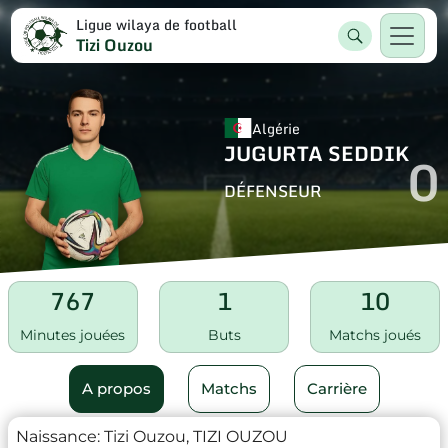
Ligue wilaya de football
Tizi Ouzou
Algérie
JUGURTA SEDDIK
0
DÉFENSEUR
767
1
10
Minutes jouées
Buts
Matchs joués
A propos
Matchs
Carrière
Naissance:
Tizi Ouzou, TIZI OUZOU