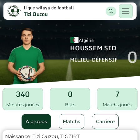
Ligue wilaya de football
Tizi Ouzou
Algérie
HOUSSEM SID
0
MILIEU-DÉFENSIF
340
0
7
Minutes jouées
Buts
Matchs joués
A propos
Matchs
Carrière
Naissance:
Tizi Ouzou, TIGZIRT