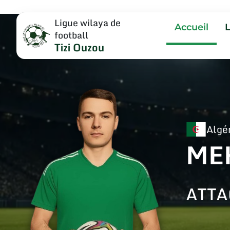
Ligue wilaya de
Accueil
football
Tizi Ouzou
Algé
ME
ATT