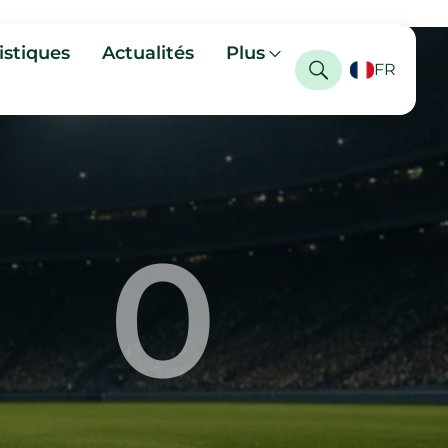
istiques
Actualités
Plus
FR
0