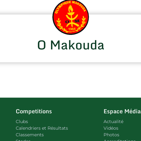
O Makouda
Competitions
Espace Média
Clubs
Actualité
Calendriers et Résultats
Vidéos
Classements
Photos