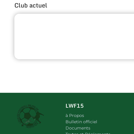
Club actuel
LWF15
à Propos
Bulletin officiel
Documents