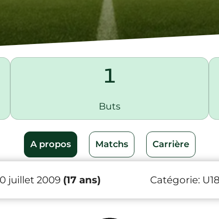
1
Buts
A propos
Matchs
Carrière
0 juillet 2009
(17 ans)
Catégorie:
U1