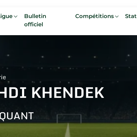
Ligue
Bulletin
Compétitions
Stat
officiel
rie
HDI KHENDEK
AQUANT