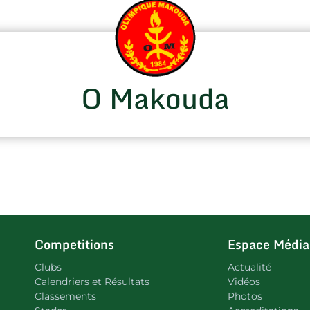
O Makouda
Competitions
Espace Média
Clubs
Actualité
Calendriers et Résultats
Vidéos
Classements
Photos