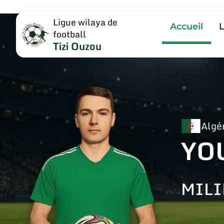
Ligue wilaya de
Accueil
football
Tizi Ouzou
Algé
YO
MILI