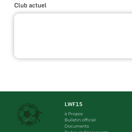
Club actuel
LWF15
à Propos
Bulletin officiel
Documents