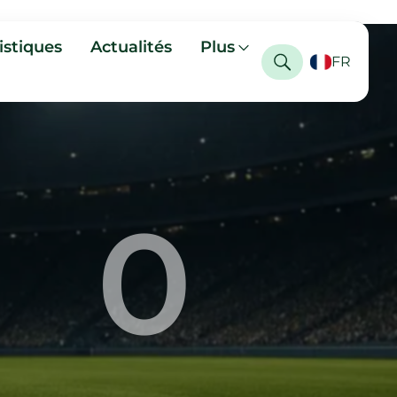
istiques
Actualités
Plus
FR
0