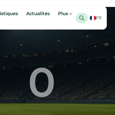
istiques
Actualités
Plus
FR
0