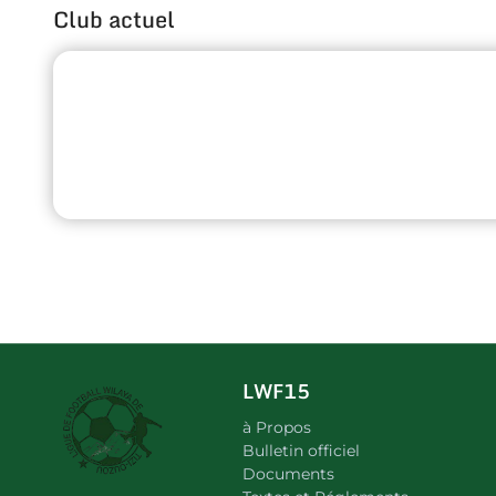
Club actuel
LWF15
à Propos
Bulletin officiel
Documents