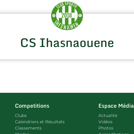
CS Ihasnaouene
Competitions
Espace Média
Clubs
Actualité
Calendriers et Résultats
Vidéos
Classements
Photos