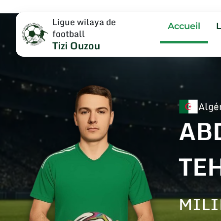
Ligue wilaya de
Accueil
football
Tizi Ouzou
Algé
AB
TE
MILI