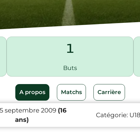
1
Buts
A propos
Matchs
Carrière
15 septembre 2009
(16
Catégorie:
U1
ans)