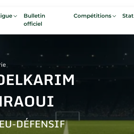
Ligue
Bulletin
Compétitions
Stat
officiel
rie
DELKARIM
HRAOUI
EU-DÉFENSIF