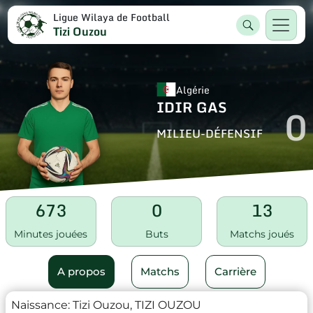
Ligue Wilaya de Football
Tizi Ouzou
Algérie
IDIR GAS
0
MILIEU-DÉFENSIF
673
0
13
Minutes jouées
Buts
Matchs joués
A propos
Matchs
Carrière
Naissance:
Tizi Ouzou, TIZI OUZOU