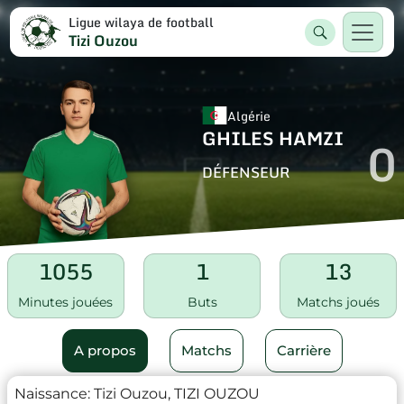
Ligue wilaya de football
Tizi Ouzou
Algérie
GHILES HAMZI
0
DÉFENSEUR
1055
1
13
Minutes jouées
Buts
Matchs joués
A propos
Matchs
Carrière
Naissance:
Tizi Ouzou, TIZI OUZOU