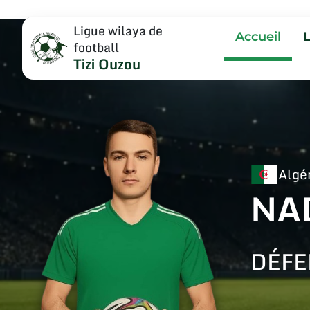
Ligue wilaya de
Accueil
football
Tizi Ouzou
Algé
NA
DÉFE