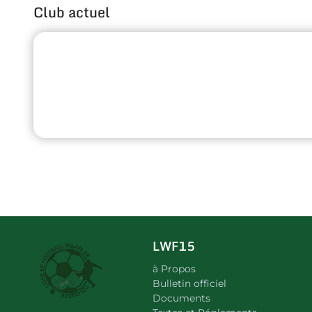
Club actuel
LWF15
à Propos
Bulletin officiel
Documents