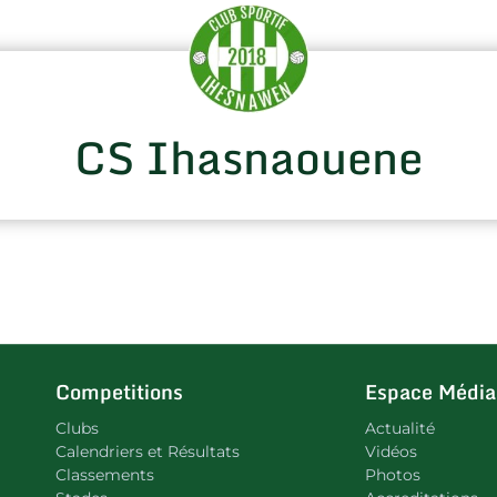
CS Ihasnaouene
Competitions
Espace Média
Clubs
Actualité
Calendriers et Résultats
Vidéos
Classements
Photos