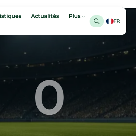
istiques
Actualités
Plus
FR
0