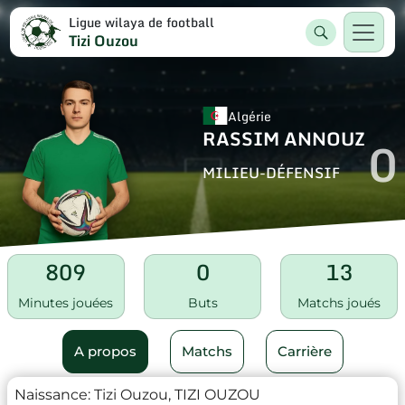
Ligue wilaya de football
Tizi Ouzou
Algérie
RASSIM ANNOUZ
0
MILIEU-DÉFENSIF
809
0
13
Minutes jouées
Buts
Matchs joués
A propos
Matchs
Carrière
Naissance:
Tizi Ouzou, TIZI OUZOU