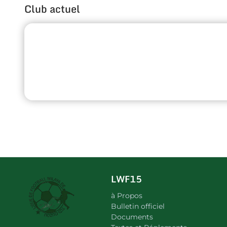
Club actuel
LWF15
à Propos
Bulletin officiel
Documents