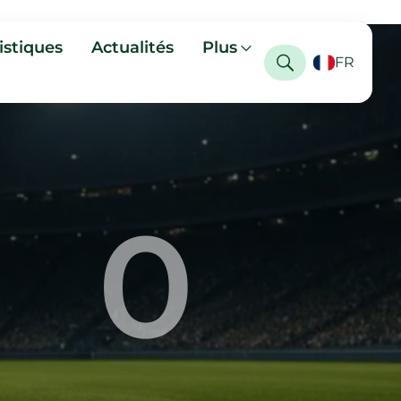
istiques
Actualités
Plus
FR
0