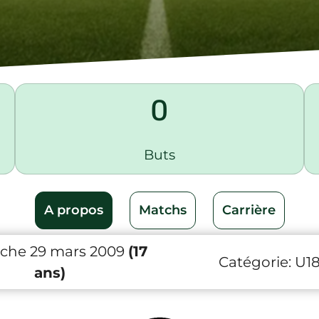
0
Buts
A propos
Matchs
Carrière
che 29 mars 2009
(17
Catégorie:
U1
ans)