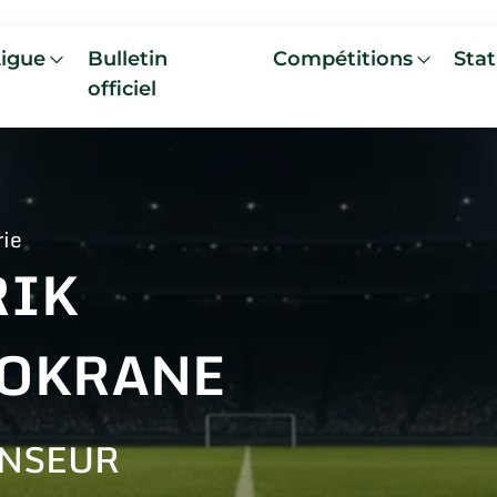
Ligue
Bulletin
Compétitions
Stat
officiel
rie
RIK
OKRANE
NSEUR