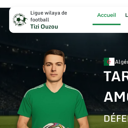
Ligue wilaya de
Accueil
football
Tizi Ouzou
Algé
TA
AM
DÉFE