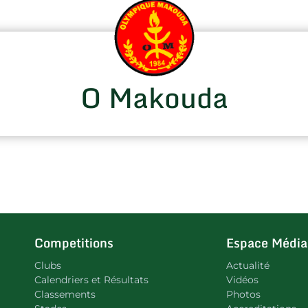
O Makouda
Competitions
Espace Média
Clubs
Actualité
Calendriers et Résultats
Vidéos
Classements
Photos