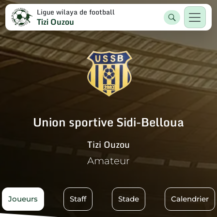
Ligue wilaya de football
Tizi Ouzou
Union sportive Sidi-Belloua
Tizi Ouzou
Amateur
Joueurs
Staff
Stade
Calendrier