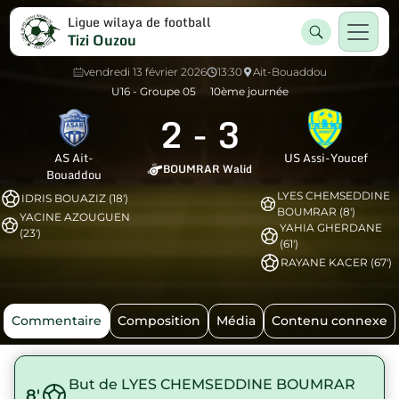
Ligue wilaya de football
Tizi Ouzou
vendredi 13 février 2026
13:30
Ait-Bouaddou
U16 - Groupe 05
10ème journée
2
-
3
AS Ait-
US Assi-Youcef
BOUMRAR Walid
Bouaddou
LYES CHEMSEDDINE
IDRIS BOUAZIZ (18')
BOUMRAR (8')
YACINE AZOUGUEN
YAHIA GHERDANE
(23')
(61')
RAYANE KACER (67')
Commentaire
Composition
Média
Contenu connexe
But de LYES CHEMSEDDINE BOUMRAR
8'