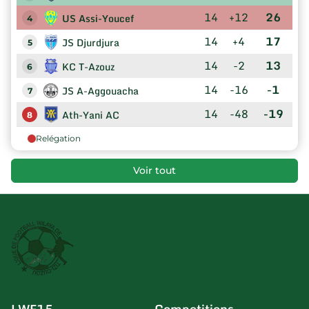
14
+12
26
US Assi-Youcef
4
14
+4
17
JS Djurdjura
5
14
-2
13
KC T-Azouz
6
14
-16
-1
JS A-Aggouacha
7
14
-48
-19
Ath-Yani AC
8
Relégation
Voir tout
LWF15
Competitions