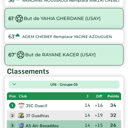
56'
RAMDANE MOUSSAOUI Remplace AREZKI CHEBLI
61'
But de YAHIA GHERDANE (USAY)
63'
ADEM CHERIEF Remplace YACINE AZOUGUEN
67'
But de RAYANE KACER (USAY)
Classements
U16 - Groupe 05
Pos
Club
J
Diff
Points
14
+16
34
JSC Ouacif
1
14
+19
32
JT Ouadhias
2
14
+15
26
AS Ait-Bouaddou
3