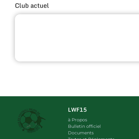
Club actuel
LWF15
à Propos
Bulletin officiel
Documents