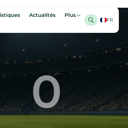
istiques
Actualités
Plus
FR
0