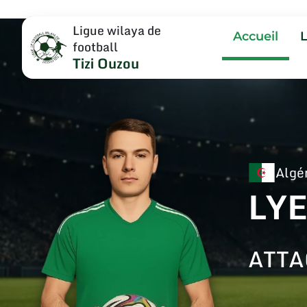
Ligue wilaya de
Accueil
football
Tizi Ouzou
Algé
LY
ATT