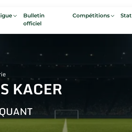
Ligue
Bulletin
Compétitions
Stat
officiel
rie
ES KACER
AQUANT