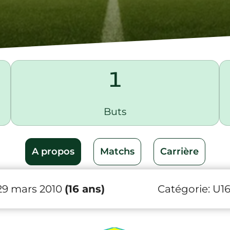
1
Buts
A propos
Matchs
Carrière
29 mars 2010
(16 ans)
Catégorie:
U1