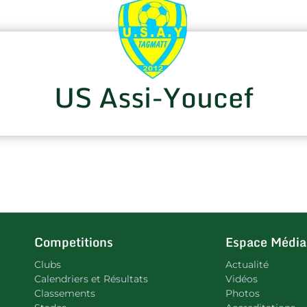
US Assi-Youcef
Competitions
Espace Média
Clubs
Actualité
Calendriers et Résultats
Vidéos
Classements
Photos