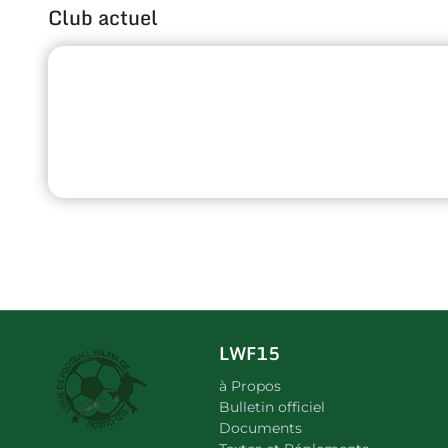
Club actuel
LWF15
à Propos
Bulletin officiel
Documents