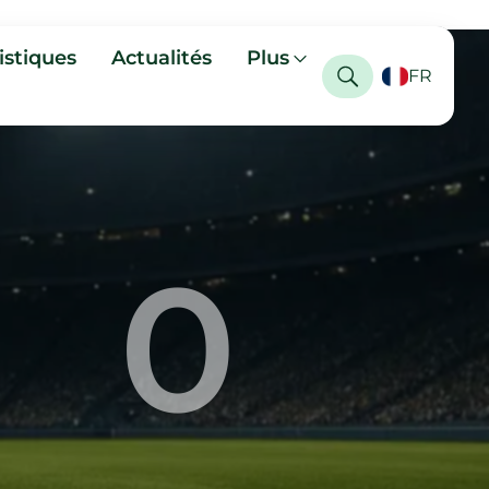
istiques
Actualités
Plus
FR
0