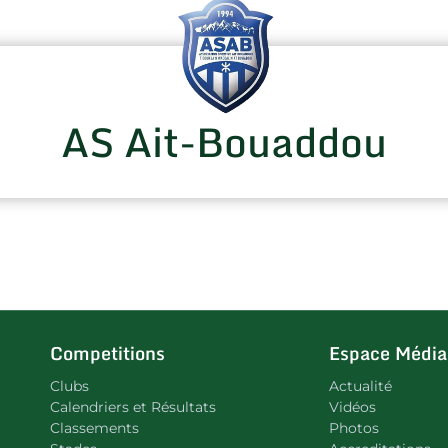
AS Ait-Bouaddou
Competitions
Espace Média
Clubs
Actualité
Calendriers et Résultats
Vidéos
Classements
Photos