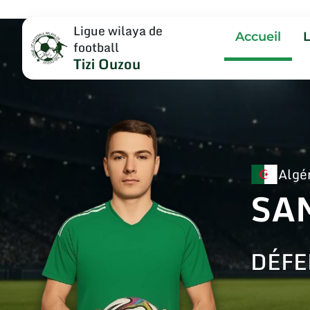
Ligue wilaya de
Accueil
football
Tizi Ouzou
Algé
SA
DÉFE