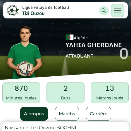
Ligue wilaya de football
Tizi Ouzou
Algérie
YAHIA GHERDANE
0
ATTAQUANT
870
2
13
Minutes jouées
Buts
Matchs joués
A propos
Matchs
Carrière
Naissance:
Tizi Ouzou, BOGHNI