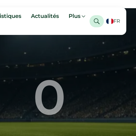
istiques
Actualités
Plus
FR
0