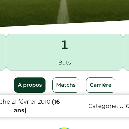
1
Buts
A propos
Matchs
Carrière
he 21 février 2010
(16
Catégorie:
U1
ans)