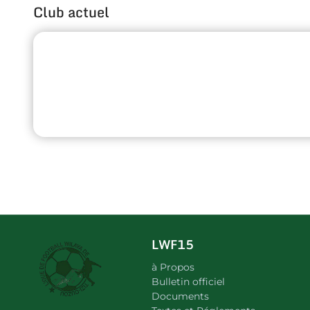
Club actuel
LWF15
à Propos
Bulletin officiel
Documents