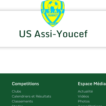
US Assi-Youcef
Competitions
Espace Média
Clubs
Actualité
Calendriers et Résultats
Vidéos
Classements
Photos