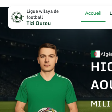
Ligue wilaya de
Accueil
football
Tizi Ouzou
Algé
HI
AO
MILI