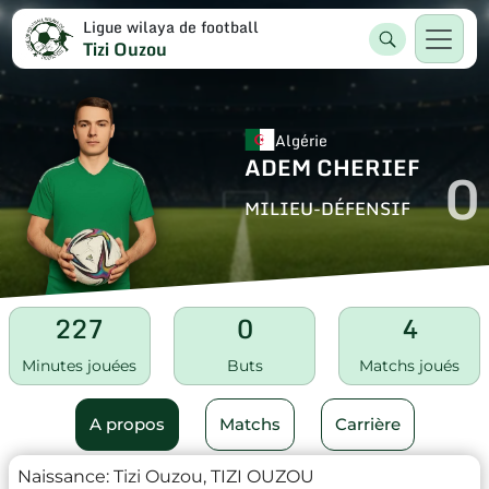
Ligue wilaya de football
Tizi Ouzou
Algérie
ADEM CHERIEF
0
MILIEU-DÉFENSIF
227
0
4
Minutes jouées
Buts
Matchs joués
A propos
Matchs
Carrière
Naissance:
Tizi Ouzou, TIZI OUZOU