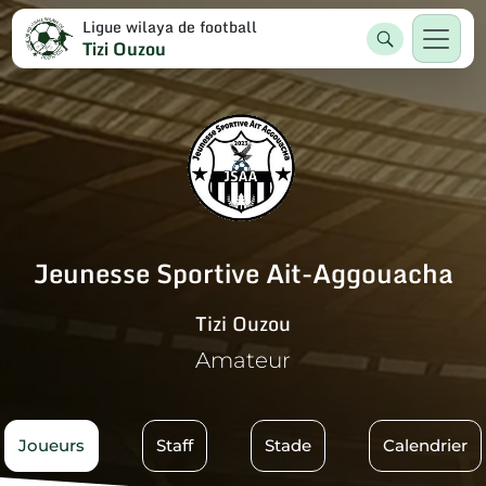
Ligue wilaya de football
Tizi Ouzou
Jeunesse Sportive Ait-Aggouacha
Tizi Ouzou
Amateur
Joueurs
Staff
Stade
Calendrier