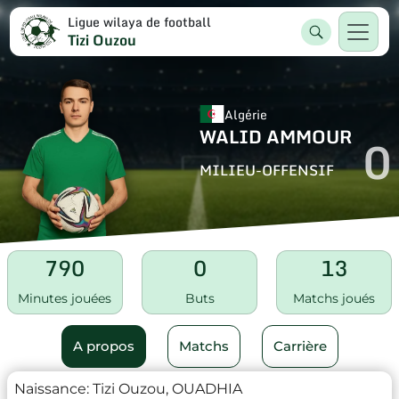
Ligue wilaya de football
Tizi Ouzou
Algérie
WALID AMMOUR
0
MILIEU-OFFENSIF
790
0
13
Minutes jouées
Buts
Matchs joués
A propos
Matchs
Carrière
Naissance:
Tizi Ouzou, OUADHIA