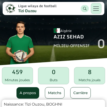
Ligue wilaya de football
Tizi Ouzou
Algérie
AZIZ SEHAD
0
MILIEU-OFFENSIF
459
0
8
Minutes jouées
Buts
Matchs joués
A propos
Matchs
Carrière
Naissance:
Tizi Ouzou, BOGHNI