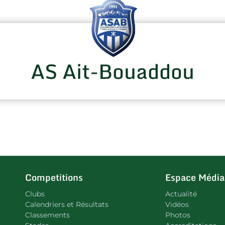
AS Ait-Bouaddou
Competitions
Espace Média
Clubs
Actualité
Calendriers et Résultats
Vidéos
Classements
Photos