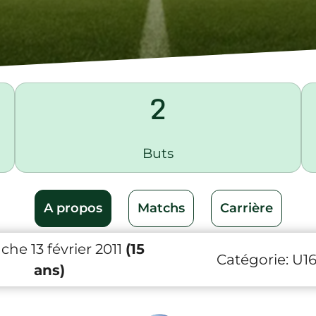
2
Buts
A propos
Matchs
Carrière
he 13 février 2011
(15
Catégorie:
U1
ans)