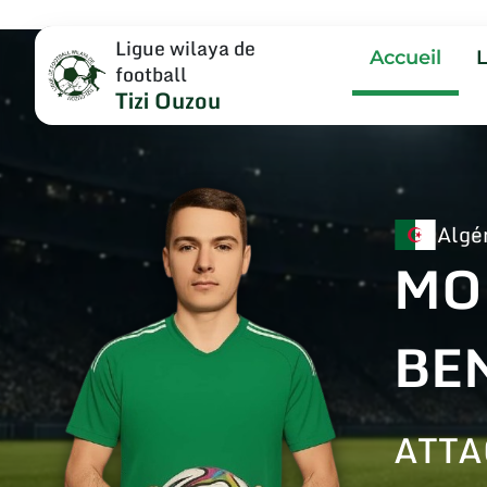
Ligue wilaya de
Accueil
football
Tizi Ouzou
Algé
MO
BE
ATT