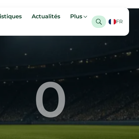
istiques
Actualités
Plus
FR
0