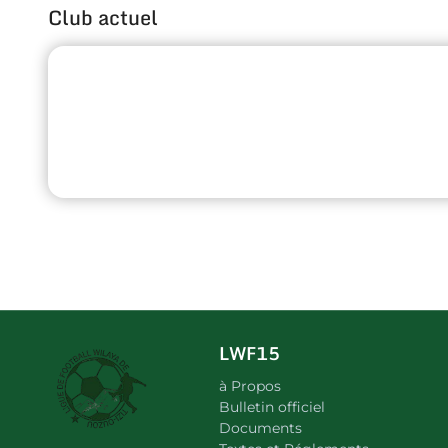
Club actuel
LWF15
à Propos
Bulletin officiel
Documents