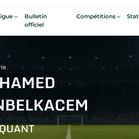
Ligue
Bulletin
Compétitions
Stat
officiel
rie
HAMED
NBELKACEM
AQUANT