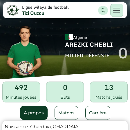
Ligue wilaya de football
Tizi Ouzou
Algérie
AREZKI CHEBLI
0
MILIEU-DÉFENSIF
492
0
13
Minutes jouées
Buts
Matchs joués
A propos
Matchs
Carrière
Naissance:
Ghardaïa, GHARDAIA