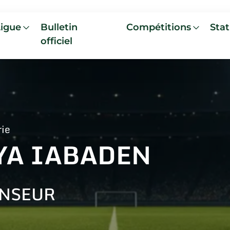
Ligue
Bulletin
Compétitions
Stat
officiel
rie
YA IABADEN
NSEUR