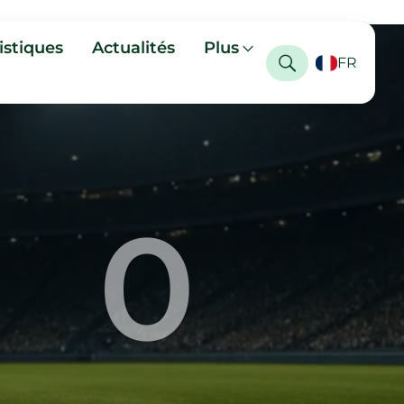
istiques
Actualités
Plus
FR
0