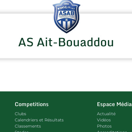
AS Ait-Bouaddou
Competitions
Espace Média
Clubs
Actualité
Calendriers et Résultats
Vidéos
Classements
Photos