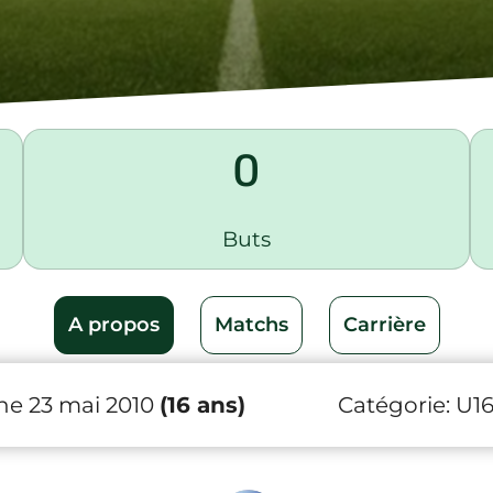
0
Buts
A propos
Matchs
Carrière
e 23 mai 2010
(16 ans)
Catégorie:
U1