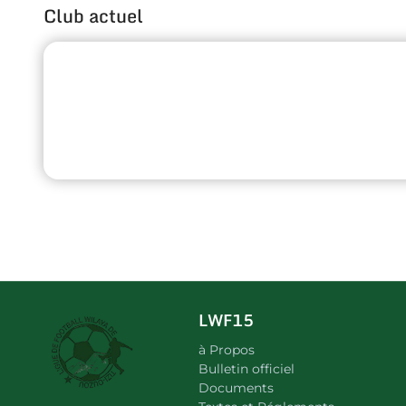
Club actuel
LWF15
à Propos
Bulletin officiel
Documents