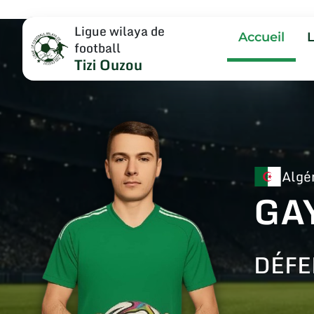
Ligue wilaya de
Accueil
football
Tizi Ouzou
Algé
GA
DÉFE