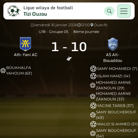
Ligue wilaya de football
Tizi Ouzou
vendredi 16 janvier 2026
12:00
Ouacifs
U18 - Groupe 05
8ème journée
1
-
10
Ath-Yani AC
AS Ait-
Bouaddou
BOUKHALFA
SAMY MOHAMEDI (7')
YAHOUM (63')
ISLAM HAMZI (14')
MOHAMED AMINE
ZAKNOUN (29')
MOHAMED AMINE
ZAKNOUN (33')
YACINE TAREB (37')
SAMY BOUCHEROUF
(43')
WALID SI AHMED (51')
SAMY BOUCHEROUF
(54')