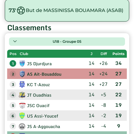
73'
But de MASSINISSA BOUAMARA (ASAB)
Classements
U18 - Groupe 05
Pos
Club
J
Diff
Points
14
+26
34
JS Djurdjura
1
14
+24
27
AS Ait-Bouaddou
2
14
+27
27
KC T-Azouz
3
14
+5
22
JT Ouadhias
4
14
-8
19
JSC Ouacif
5
14
-2
19
US Assi-Youcef
6
14
-4
9
JS A-Aggouacha
7