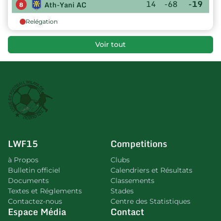
14
-68
-19
Ath-Yani AC
8
Relégation
Voir tout
LWF15
Competitions
à Propos
Clubs
Bulletin officiel
Calendriers et Résultats
Documents
Classements
Textes et Réglements
Stades
Contactez-nous
Centre des Statistiques
Espace Média
Contact