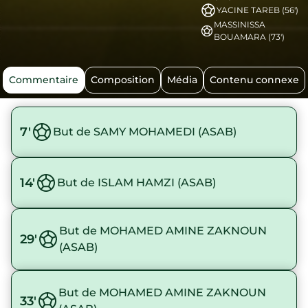
YACINE TAREB (56')
MASSINISSA
BOUAMARA (73')
Commentaire
Composition
Média
Contenu connexe
7'
But de SAMY MOHAMEDI (ASAB)
14'
But de ISLAM HAMZI (ASAB)
But de MOHAMED AMINE ZAKNOUN
29'
(ASAB)
But de MOHAMED AMINE ZAKNOUN
33'